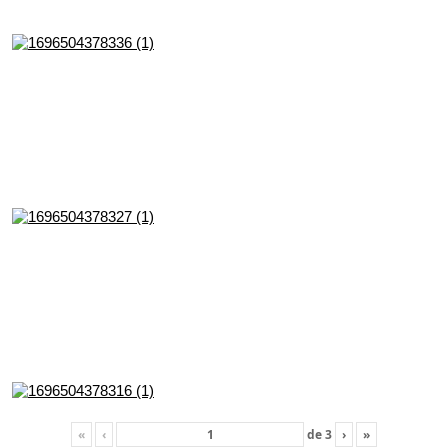
«
‹
de
3
›
»