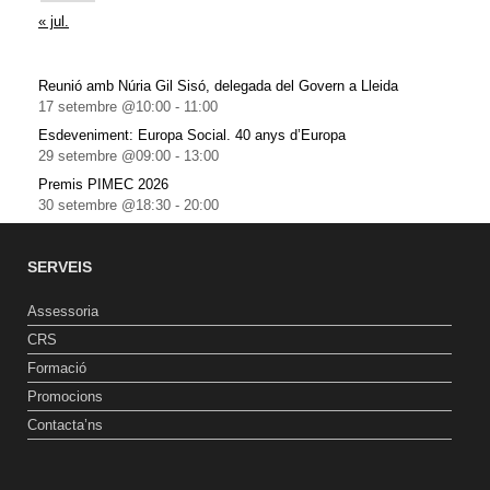
« jul.
Reunió amb Núria Gil Sisó, delegada del Govern a Lleida
17 setembre @10:00
-
11:00
Esdeveniment: Europa Social. 40 anys d’Europa
29 setembre @09:00
-
13:00
Premis PIMEC 2026
30 setembre @18:30
-
20:00
SERVEIS
Assessoria
CRS
Formació
Promocions
Contacta’ns