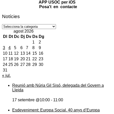
APP USOC per iOS
Posa't en contacte
Notícies
Notícies
agost 2026
Dl
Dt
Dc
Dj
Dv
Ds
Dg
1
2
3
4
5
6
7
8
9
10
11
12
13
14
15
16
17
18
19
20
21
22
23
24
25
26
27
28
29
30
31
« jul.
Reunió amb Núria Gil Sisó, delegada del Govern a
Lleida
17 setembre @10:00
-
11:00
Esdeveniment: Europa Social. 40 anys d’Europa