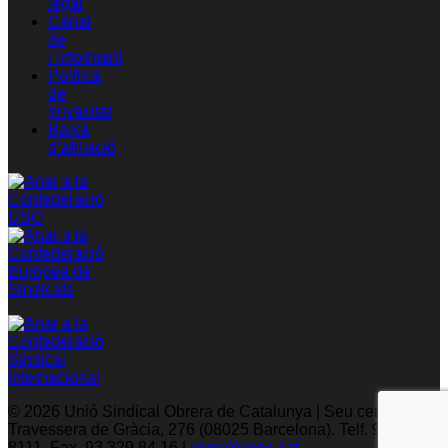
legal
Canal
de
l’informant
Política
de
privacitat
Baixa
d’afiliació
© 2026 Unió Sindical Obrera de Catalunya | Seu central: C/
Travessera de Gràcia, 276 (08025 Barcelona). Telf. 93 329
8111. Fax. 93 329 84 16 |
usoc@usoc.cat