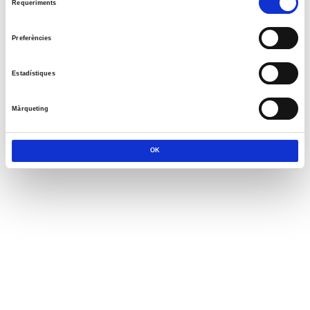
Requeriments
de
consentiment
Preferències
Estadístiques
Màrqueting
OK