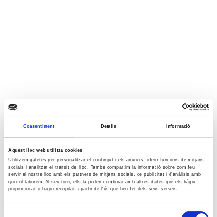
Consentiment
Detalls
Informació
Aquest lloc web utilitza cookies
Utilitzem galetes per personalitzar el contingut i els anuncis, oferir funcions de mitjans
socials i analitzar el trànsit del lloc. També compartim la informació sobre com feu
servir el nostre lloc amb els partners de mitjans socials, de publicitat i d'anàlisis amb
qui col·laborem. Al seu torn, ells la poden combinar amb altres dades que els hàgiu
proporcionat o hagin recopilat a partir de l'ús que heu fet dels seus serveis.
Selecció