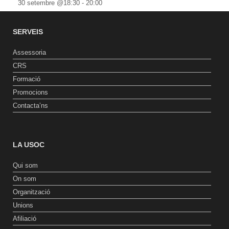
30 setembre @18:30
-
20:00
SERVEIS
Assessoria
CRS
Formació
Promocions
Contacta’ns
LA USOC
Qui som
On som
Organització
Unions
Afiliació