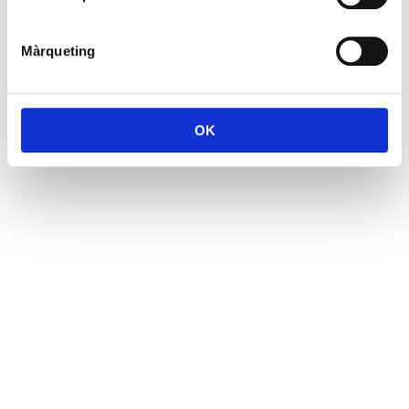
Màrqueting
OK