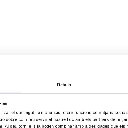
Detalls
kies
tzar el contingut i els anuncis, oferir funcions de mitjans socials i
 sobre com feu servir el nostre lloc amb els partners de mitjans 
m. Al seu torn, ells la poden combinar amb altres dades que els 
16è Consell FAC USOC