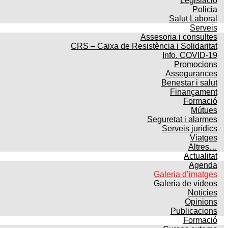
Legislació
Policia
Salut Laboral
Serveis
Assesoria i consultes
CRS – Caixa de Resistència i Solidaritat
Info. COVID-19
Promocions
Assegurances
Benestar i salut
Finançament
Formació
Mútues
Seguretat i alarmes
Serveis jurídics
Viatges
Altres…
Actualitat
Agenda
Galeria d’imatges
Galeria de vídeos
Notícies
Opinions
Publicacions
Formació