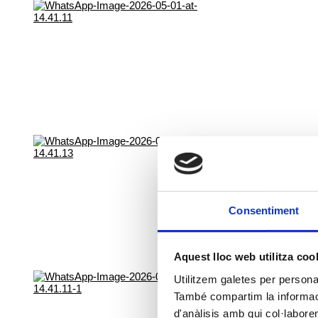
Consentiment
Aquest lloc web utilitza coo
Utilitzem galetes per personali
També compartim la informació
d'anàlisis amb qui col·labore