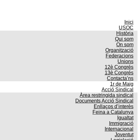
Inici
USOC
Història
Qui som
On som
Organització
Federacions
Unions
12è Congrés
13è Congrés
Contacta’ns
1r de Maig
Acció Sindical
Àrea restringida sindical
Documents Acció Sindical
Enllaços d’interès
Feina a Catalunya
Igualtat
Immigració
Internacional
Joventut