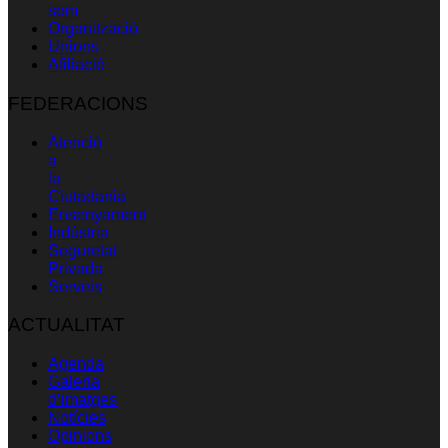
som
Organització
Unions
Afiliació
FEDERACIONS
Atenció
a
la
Ciutadania
Ensenyament
Indústria
Seguretat
Privada
Serveis
ACTUALITAT
Agenda
Galeria
d’imatges
Notícies
Opinions