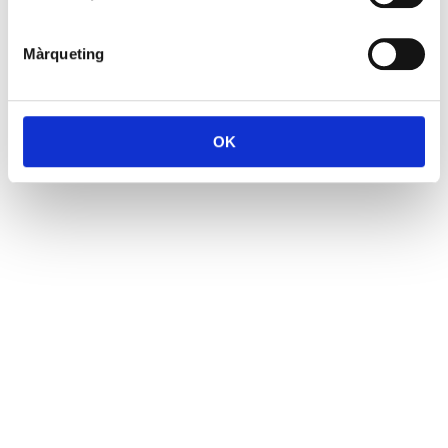
Màrqueting
OK