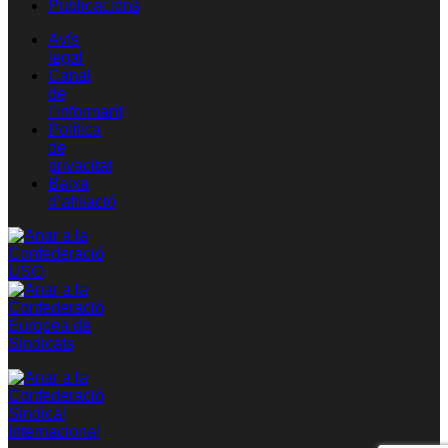
Publicacions
Avís
legal
Canal
de
l’informant
Política
de
privacitat
Baixa
d’afiliació