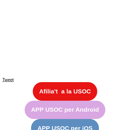
Tweet
Afilia't a la USOC
APP USOC per Android
APP USOC per iOS