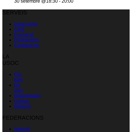
30 setembre @18:30
-
20:00
SERVEIS
Assessoria
CRS
Formació
Promocions
Contacta’ns
LA
USOC
Qui
som
On
som
Organització
Unions
Afiliació
FEDERACIONS
Atenció