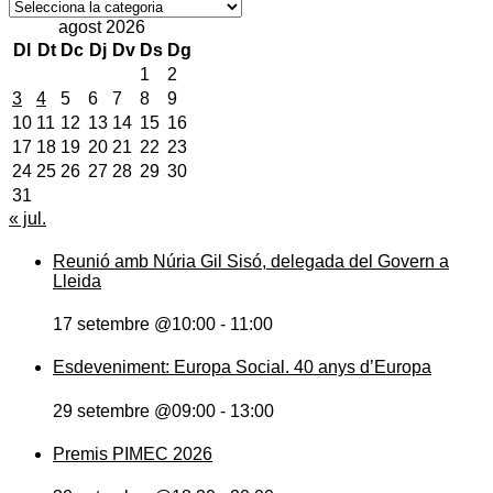
Notícies
agost 2026
Dl
Dt
Dc
Dj
Dv
Ds
Dg
1
2
3
4
5
6
7
8
9
10
11
12
13
14
15
16
17
18
19
20
21
22
23
24
25
26
27
28
29
30
31
« jul.
Reunió amb Núria Gil Sisó, delegada del Govern a
Lleida
17 setembre @10:00
-
11:00
Esdeveniment: Europa Social. 40 anys d’Europa
29 setembre @09:00
-
13:00
Premis PIMEC 2026