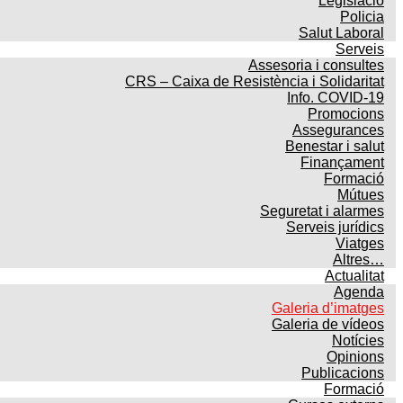
Legislació
Policia
Salut Laboral
Serveis
Assesoria i consultes
CRS – Caixa de Resistència i Solidaritat
Info. COVID-19
Promocions
Assegurances
Benestar i salut
Finançament
Formació
Mútues
Seguretat i alarmes
Serveis jurídics
Viatges
Altres…
Actualitat
Agenda
Galeria d’imatges
Galeria de vídeos
Notícies
Opinions
Publicacions
Formació