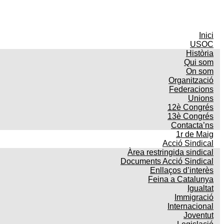
Inici
USOC
Història
Qui som
On som
Organització
Federacions
Unions
12è Congrés
13è Congrés
Contacta’ns
1r de Maig
Acció Sindical
Àrea restringida sindical
Documents Acció Sindical
Enllaços d’interès
Feina a Catalunya
Igualtat
Immigració
Internacional
Joventut