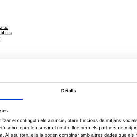
Detalls
Visita de la Federació de Sindicats de Shandong
kies
tzar el contingut i els anuncis, oferir funcions de mitjans socials i
 sobre com feu servir el nostre lloc amb els partners de mitjans 
m. Al seu torn, ells la poden combinar amb altres dades que els 