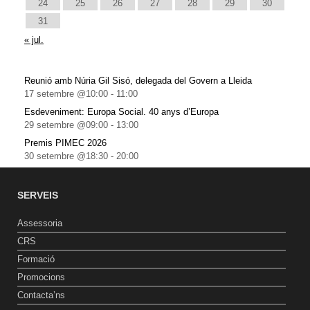
24
25
26
27
28
29
30
31
« jul.
Reunió amb Núria Gil Sisó, delegada del Govern a Lleida
17 setembre @10:00
-
11:00
Esdeveniment: Europa Social. 40 anys d’Europa
29 setembre @09:00
-
13:00
Premis PIMEC 2026
30 setembre @18:30
-
20:00
SERVEIS
Assessoria
CRS
Formació
Promocions
Contacta’ns