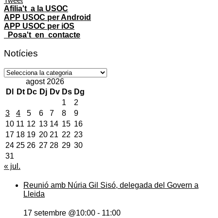
Tweet
Afilia't a la USOC
APP USOC per Android
APP USOC per iOS
Posa't en contacte
Notícies
Notícies
agost 2026
Dl
Dt
Dc
Dj
Dv
Ds
Dg
1
2
3
4
5
6
7
8
9
10
11
12
13
14
15
16
17
18
19
20
21
22
23
24
25
26
27
28
29
30
31
« jul.
Reunió amb Núria Gil Sisó, delegada del Govern a
Lleida
17 setembre @10:00
-
11:00