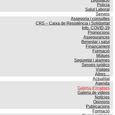
Legislació
Policia
Salut Laboral
Serveis
Assesoria i consultes
CRS – Caixa de Resistència i Solidaritat
Info. COVID-19
Promocions
Assegurances
Benestar i salut
Finançament
Formació
Mútues
Seguretat i alarmes
Serveis jurídics
Viatges
Altres…
Actualitat
Agenda
Galeria d’imatges
Galeria de vídeos
Notícies
Opinions
Publicacions
Formació