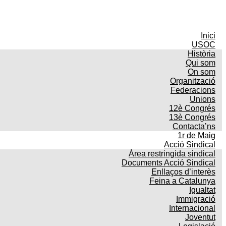
Inici
USOC
Història
Qui som
On som
Organització
Federacions
Unions
12è Congrés
13è Congrés
Contacta’ns
1r de Maig
Acció Sindical
Àrea restringida sindical
Documents Acció Sindical
Enllaços d’interès
Feina a Catalunya
Igualtat
Immigració
Internacional
Joventut