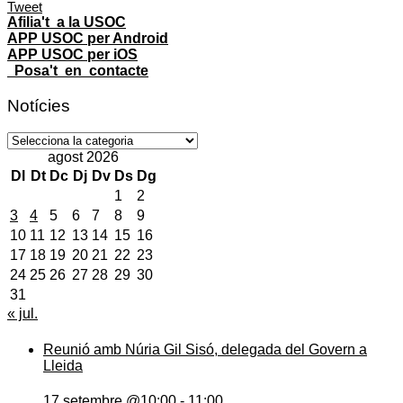
Tweet
Afilia't a la USOC
APP USOC per Android
APP USOC per iOS
Posa't en contacte
Notícies
Notícies
agost 2026
Dl
Dt
Dc
Dj
Dv
Ds
Dg
1
2
3
4
5
6
7
8
9
10
11
12
13
14
15
16
17
18
19
20
21
22
23
24
25
26
27
28
29
30
31
« jul.
Reunió amb Núria Gil Sisó, delegada del Govern a
Lleida
17 setembre @10:00
-
11:00