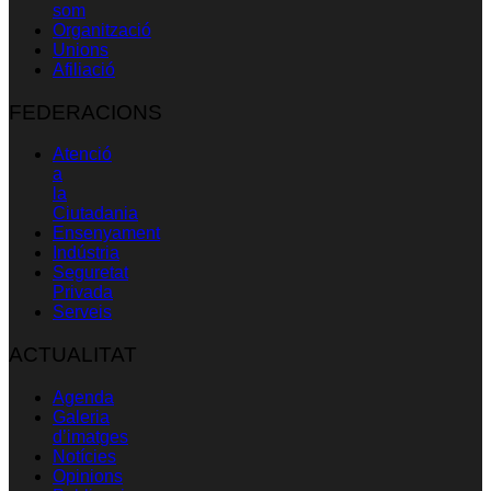
som
Organització
Unions
Afiliació
FEDERACIONS
Atenció
a
la
Ciutadania
Ensenyament
Indústria
Seguretat
Privada
Serveis
ACTUALITAT
Agenda
Galeria
d’imatges
Notícies
Opinions