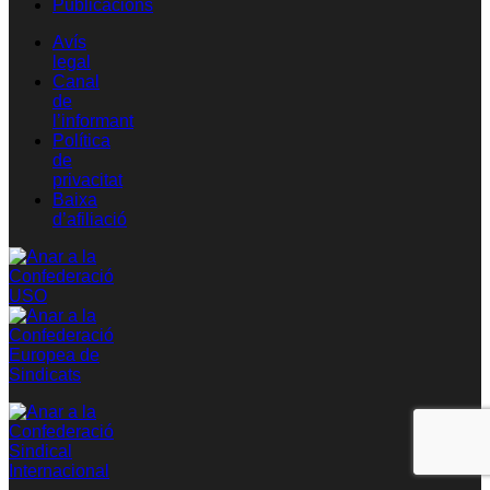
Publicacions
Avís
legal
Canal
de
l’informant
Política
de
privacitat
Baixa
d’afiliació