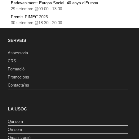
Esdeveniment: Europa Social. 40 anys d’Europa
29 setembre @09:00
-
13:00
Premis PIMEC 2026
30 setembre @18:30
-
20:00
SERVEIS
Assessoria
CRS
Formació
Promocions
Contacta’ns
LA USOC
Qui som
On som
Organització