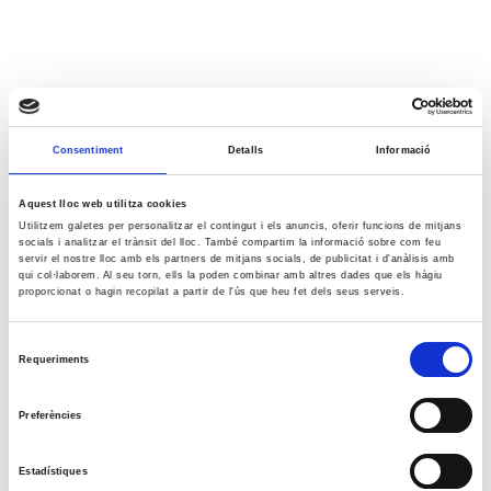
Consentiment
Detalls
Informació
Aquest lloc web utilitza cookies
Utilitzem galetes per personalitzar el contingut i els anuncis, oferir funcions de mitjans
socials i analitzar el trànsit del lloc. També compartim la informació sobre com feu
servir el nostre lloc amb els partners de mitjans socials, de publicitat i d'anàlisis amb
qui col·laborem. Al seu torn, ells la poden combinar amb altres dades que els hàgiu
proporcionat o hagin recopilat a partir de l'ús que heu fet dels seus serveis.
Selecció
Requeriments
de
consentiment
Preferències
Estadístiques