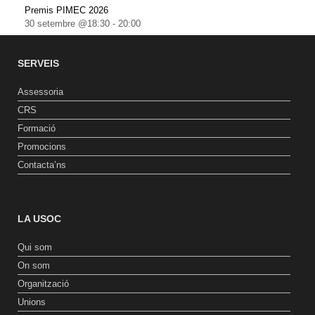
Premis PIMEC 2026
30 setembre @18:30
-
20:00
SERVEIS
Assessoria
CRS
Formació
Promocions
Contacta’ns
LA USOC
Qui som
On som
Organització
Unions