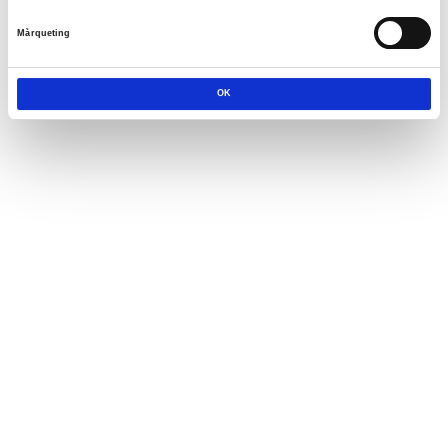
Màrqueting
OK