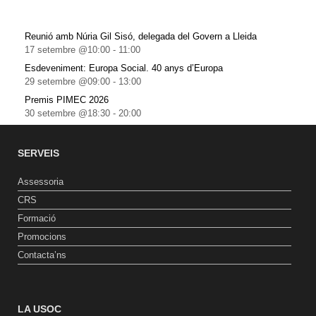
Reunió amb Núria Gil Sisó, delegada del Govern a Lleida
17 setembre @10:00
-
11:00
Esdeveniment: Europa Social. 40 anys d’Europa
29 setembre @09:00
-
13:00
Premis PIMEC 2026
30 setembre @18:30
-
20:00
SERVEIS
Assessoria
CRS
Formació
Promocions
Contacta’ns
LA USOC