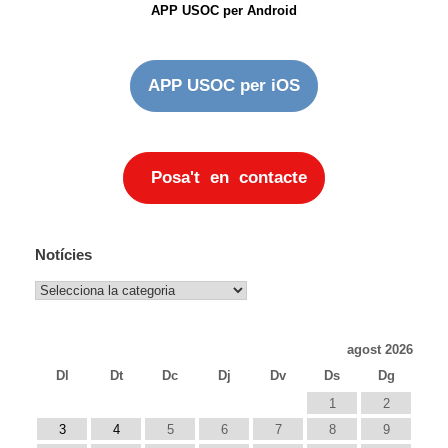
APP USOC per Android
APP USOC per iOS
Posa't en contacte
Notícies
Notícies
agost 2026
Dl
Dt
Dc
Dj
Dv
Ds
Dg
1
2
3
4
5
6
7
8
9