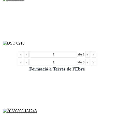
«
‹
de
3
›
»
«
‹
de
3
›
»
Formació a Terres de l'Ebre