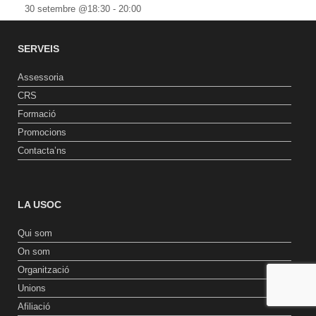
30 setembre @18:30
-
20:00
SERVEIS
Assessoria
CRS
Formació
Promocions
Contacta’ns
LA USOC
Qui som
On som
Organització
Unions
Afiliació