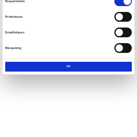
Requeriments
de
consentiment
Preferències
Estadístiques
Màrqueting
OK