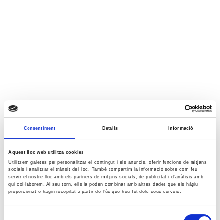
Consentiment
Detalls
Informació
Aquest lloc web utilitza cookies
Utilitzem galetes per personalitzar el contingut i els anuncis, oferir funcions de mitjans
socials i analitzar el trànsit del lloc. També compartim la informació sobre com feu
servir el nostre lloc amb els partners de mitjans socials, de publicitat i d'anàlisis amb
qui col·laborem. Al seu torn, ells la poden combinar amb altres dades que els hàgiu
proporcionat o hagin recopilat a partir de l'ús que heu fet dels seus serveis.
Selecció