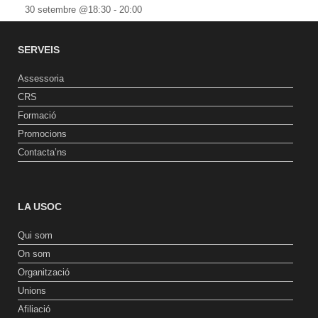
30 setembre @18:30
-
20:00
SERVEIS
Assessoria
CRS
Formació
Promocions
Contacta’ns
LA USOC
Qui som
On som
Organització
Unions
Afiliació