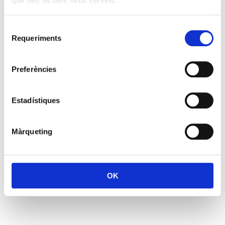
que heu fet dels seus serveis.
Selecció
Requeriments
de
consentiment
Preferències
Estadístiques
Màrqueting
OK