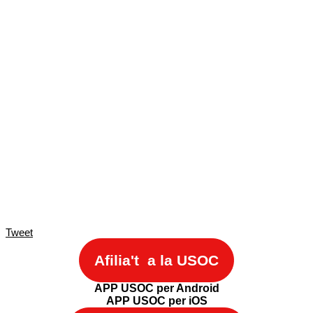
Tweet
Afilia't a la USOC
APP USOC per Android
APP USOC per iOS