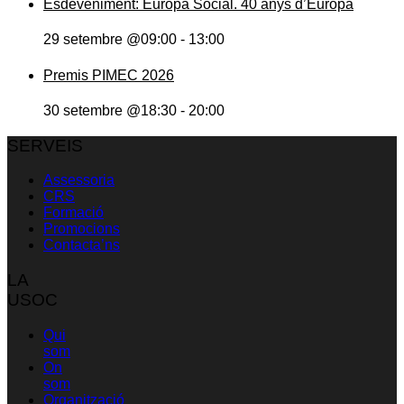
Esdeveniment: Europa Social. 40 anys d’Europa
29 setembre @09:00
-
13:00
Premis PIMEC 2026
30 setembre @18:30
-
20:00
SERVEIS
Assessoria
CRS
Formació
Promocions
Contacta’ns
LA
USOC
Qui
som
On
som
Organització