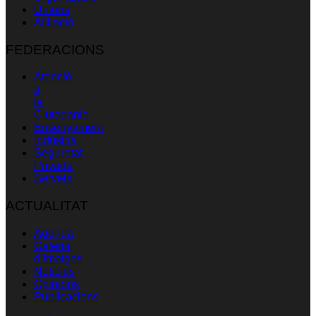
Unions
Afiliació
FEDERACIONS
Atenció
a
la
Ciutadania
Ensenyament
Indústria
Seguretat
Privada
Serveis
ACTUALITAT
Agenda
Galeria
d’imatges
Notícies
Opinions
Publicacions