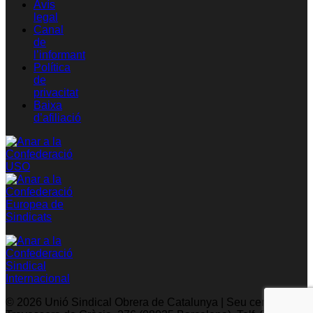
Avís
legal
Canal
de
l’informant
Política
de
privacitat
Baixa
d’afiliació
© 2026 Unió Sindical Obrera de Catalunya | Seu central: C/