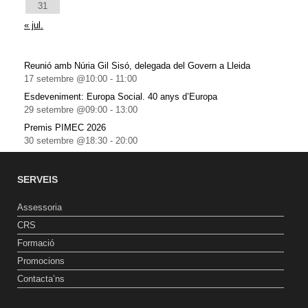
31
« jul.
Reunió amb Núria Gil Sisó, delegada del Govern a Lleida
17 setembre @10:00
-
11:00
Esdeveniment: Europa Social. 40 anys d’Europa
29 setembre @09:00
-
13:00
Premis PIMEC 2026
30 setembre @18:30
-
20:00
SERVEIS
Assessoria
CRS
Formació
Promocions
Contacta’ns