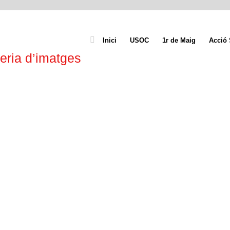
Inici
USOC
1r de Maig
Acció 
eria d’imatges