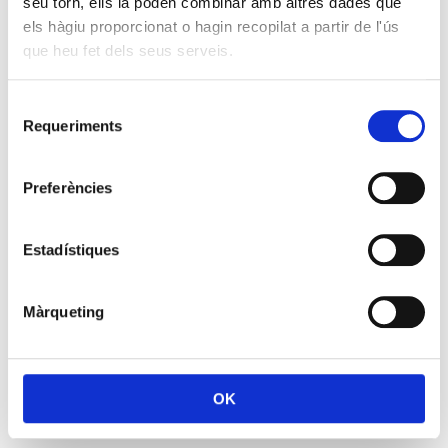
seu torn, ells la poden combinar amb altres dades que
els hàgiu proporcionat o hagin recopilat a partir de l'ús
que heu fet dels seus serveis.
Selecció
Requeriments
de
consentiment
Preferències
Estadístiques
Màrqueting
OK