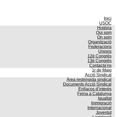
Inici
USOC
Història
Qui som
On som
Organització
Federacions
Unions
12è Congrés
13è Congrés
Contacta’ns
1r de Maig
Acció Sindical
Àrea restringida sindical
Documents Acció Sindical
Enllaços d’interès
Feina a Catalunya
Igualtat
Immigració
Internacional
Joventut