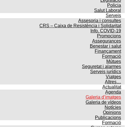
Legislació
Policia
Salut Laboral
Serveis
Assesoria i consultes
CRS – Caixa de Resistència i Solidaritat
Info. COVID-19
Promocions
Assegurances
Benestar i salut
Finançament
Formació
Mútues
Seguretat i alarmes
Serveis jurídics
Viatges
Altres…
Actualitat
Agenda
Galeria d’imatges
Galeria de vídeos
Notícies
Opinions
Publicacions
Formació