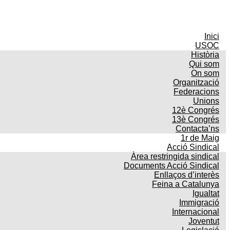
Inici
USOC
Història
Qui som
On som
Organització
Federacions
Unions
12è Congrés
13è Congrés
Contacta’ns
1r de Maig
Acció Sindical
Àrea restringida sindical
Documents Acció Sindical
Enllaços d’interès
Feina a Catalunya
Igualtat
Immigració
Internacional
Joventut