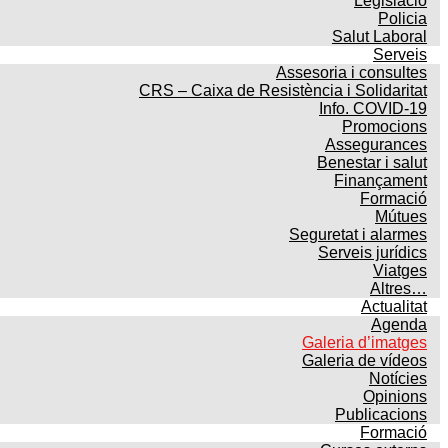
Legislació
Policia
Salut Laboral
Serveis
Assesoria i consultes
CRS – Caixa de Resistència i Solidaritat
Info. COVID-19
Promocions
Assegurances
Benestar i salut
Finançament
Formació
Mútues
Seguretat i alarmes
Serveis jurídics
Viatges
Altres…
Actualitat
Agenda
Galeria d’imatges
Galeria de vídeos
Notícies
Opinions
Publicacions
Formació