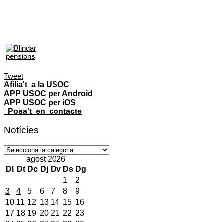
Tweet
Afilia't a la USOC
APP USOC per Android
APP USOC per iOS
Posa't en contacte
Notícies
Notícies
agost 2026
Dl
Dt
Dc
Dj
Dv
Ds
Dg
1
2
3
4
5
6
7
8
9
10
11
12
13
14
15
16
17
18
19
20
21
22
23