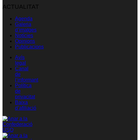
ACTUALITAT
Agenda
Galeria
d’imatges
Notícies
Opinions
Publicacions
Avís
legal
Canal
de
l’informant
Política
de
privacitat
Baixa
d’afiliació