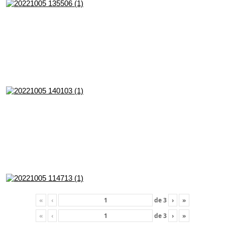
«
‹
de
3
›
»
«
‹
de
3
›
»