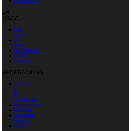
Contacta’ns
LA
USOC
Qui
som
On
som
Organització
Unions
Afiliació
FEDERACIONS
Atenció
a
la
Ciutadania
Ensenyament
Indústria
Seguretat
Privada
Serveis