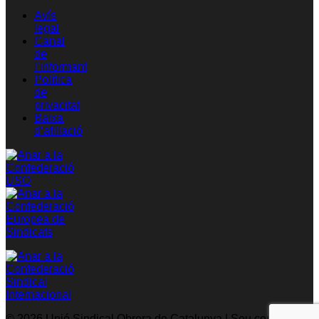
Avís
legal
Canal
de
l’informant
Política
de
privacitat
Baixa
d’afiliació
© 2026 Unió Sindical Obrera de Catalunya | Seu central: C/