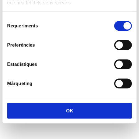
que heu fet dels seus serveis.
Selecció
Requeriments
de
consentiment
Preferències
Estadístiques
Màrqueting
OK