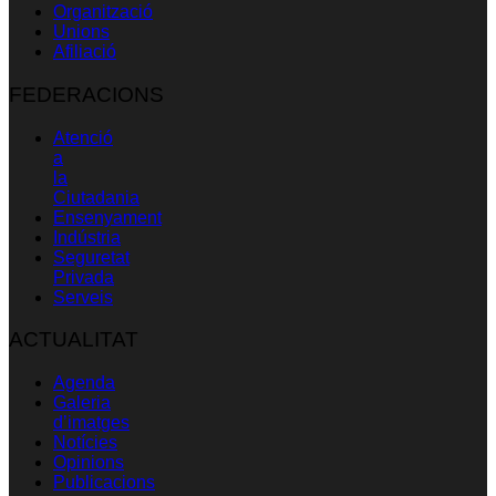
Organització
Unions
Afiliació
FEDERACIONS
Atenció
a
la
Ciutadania
Ensenyament
Indústria
Seguretat
Privada
Serveis
ACTUALITAT
Agenda
Galeria
d’imatges
Notícies
Opinions
Publicacions