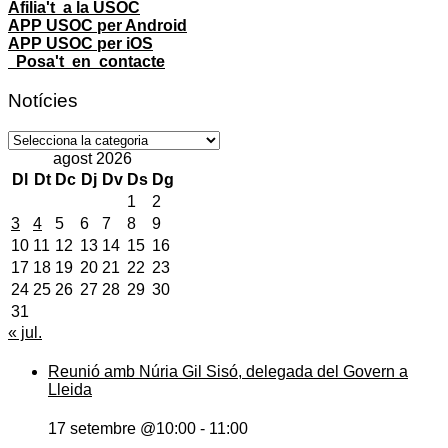
Afilia't a la USOC
APP USOC per Android
APP USOC per iOS
Posa't en contacte
Notícies
Notícies
agost 2026
Dl
Dt
Dc
Dj
Dv
Ds
Dg
1
2
3
4
5
6
7
8
9
10
11
12
13
14
15
16
17
18
19
20
21
22
23
24
25
26
27
28
29
30
31
« jul.
Reunió amb Núria Gil Sisó, delegada del Govern a
Lleida
17 setembre @10:00
-
11:00