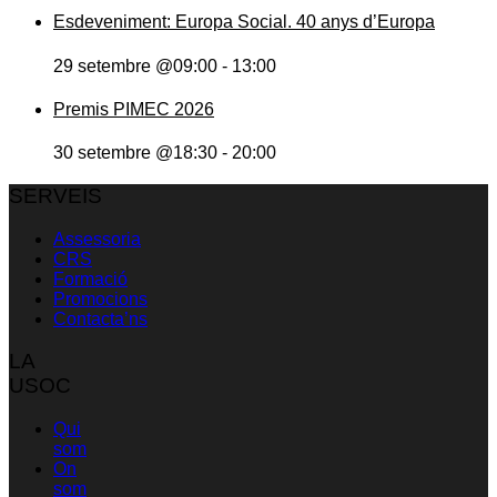
Esdeveniment: Europa Social. 40 anys d’Europa
29 setembre @09:00
-
13:00
Premis PIMEC 2026
30 setembre @18:30
-
20:00
SERVEIS
Assessoria
CRS
Formació
Promocions
Contacta’ns
LA
USOC
Qui
som
On
som