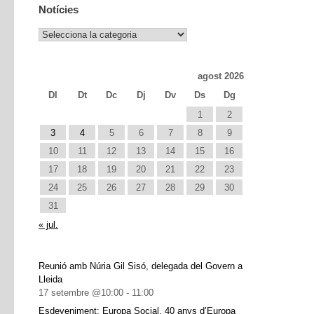
Notícies
Notícies
agost 2026
Dl
Dt
Dc
Dj
Dv
Ds
Dg
1
2
3
4
5
6
7
8
9
10
11
12
13
14
15
16
17
18
19
20
21
22
23
24
25
26
27
28
29
30
31
« jul.
Reunió amb Núria Gil Sisó, delegada del Govern a
Lleida
17 setembre @10:00
-
11:00
Esdeveniment: Europa Social. 40 anys d’Europa