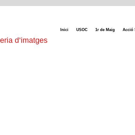
Inici
USOC
1r de Maig
Acció 
eria d’imatges