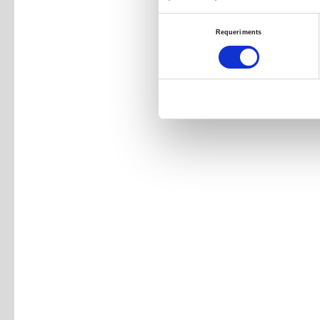
Selecció
Requeriments
de
consentiment