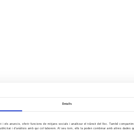
Detalls
ut i els anuncis, oferir funcions de mitjans socials i analitzar el trànsit del lloc. També comparti
ublicitat i d'anàlisis amb qui col·laborem. Al seu torn, ells la poden combinar amb altres dades q