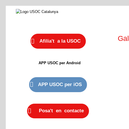
Gal
Afilia't a la USOC
APP USOC per Android
APP USOC per iOS
Posa't en contacte