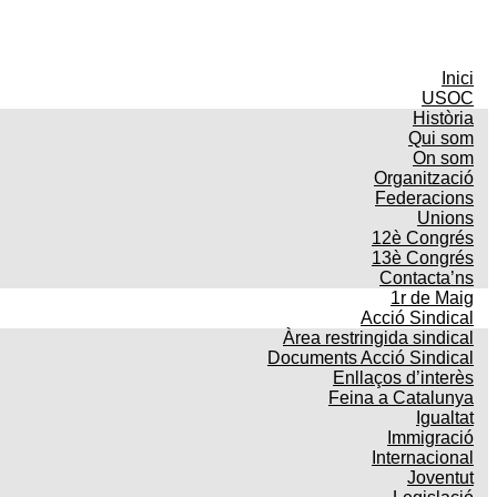
Inici
USOC
Història
Qui som
On som
Organització
Federacions
Unions
12è Congrés
13è Congrés
Contacta’ns
1r de Maig
Acció Sindical
Àrea restringida sindical
Documents Acció Sindical
Enllaços d’interès
Feina a Catalunya
Igualtat
Immigració
Internacional
Joventut