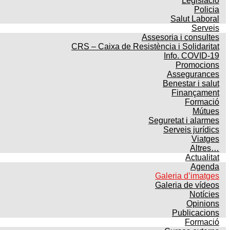
Legislació
Policia
Salut Laboral
Serveis
Assesoria i consultes
CRS – Caixa de Resistència i Solidaritat
Info. COVID-19
Promocions
Assegurances
Benestar i salut
Finançament
Formació
Mútues
Seguretat i alarmes
Serveis jurídics
Viatges
Altres…
Actualitat
Agenda
Galeria d’imatges
Galeria de vídeos
Notícies
Opinions
Publicacions
Formació