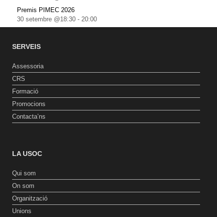
Premis PIMEC 2026
30 setembre @18:30
-
20:00
SERVEIS
Assessoria
CRS
Formació
Promocions
Contacta’ns
LA USOC
Qui som
On som
Organització
Unions