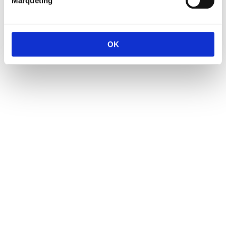
Màrqueting
OK