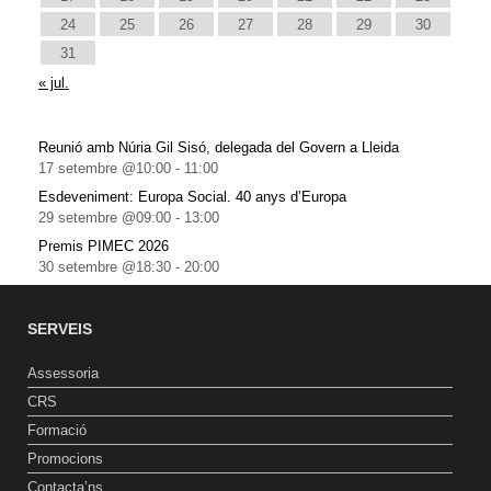
24
25
26
27
28
29
30
31
« jul.
Reunió amb Núria Gil Sisó, delegada del Govern a Lleida
17 setembre @10:00
-
11:00
Esdeveniment: Europa Social. 40 anys d’Europa
29 setembre @09:00
-
13:00
Premis PIMEC 2026
30 setembre @18:30
-
20:00
SERVEIS
Assessoria
CRS
Formació
Promocions
Contacta’ns