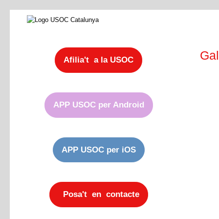
Gal
Afilia't a la USOC
APP USOC per Android
APP USOC per iOS
Posa't en contacte