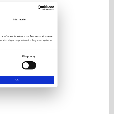
Informació
m la informació sobre com feu servir el nostre
ue els hàgiu proporcionat o hagin recopilat a
Màrqueting
OK