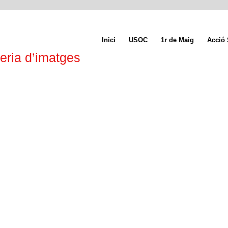
Inici
USOC
1r de Maig
Acció 
eria d’imatges