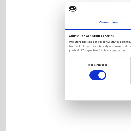
Consentiment
Aquest lloc web utilitza cookies
Utilitzem galetes per personalitzar el conting
lloc amb els partners de mitjans socials, de p
partir de l'ús que heu fet dels seus serveis.
Selecció
Requeriments
de
consentiment