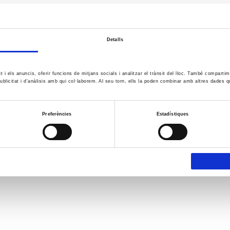
Detalls
ut i els anuncis, oferir funcions de mitjans socials i analitzar el trànsit del lloc. També comparti
ublicitat i d'anàlisis amb qui col·laborem. Al seu torn, ells la poden combinar amb altres dades q
Preferències
Estadístiques