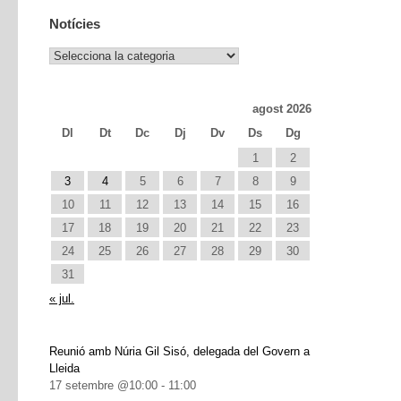
Notícies
Notícies
agost 2026
Dl
Dt
Dc
Dj
Dv
Ds
Dg
1
2
3
4
5
6
7
8
9
10
11
12
13
14
15
16
17
18
19
20
21
22
23
24
25
26
27
28
29
30
31
« jul.
Reunió amb Núria Gil Sisó, delegada del Govern a
Lleida
17 setembre @10:00
-
11:00