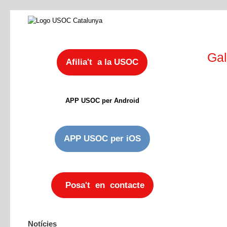
Gal
Afilia't a la USOC
APP USOC per Android
APP USOC per iOS
Posa't en contacte
Notícies