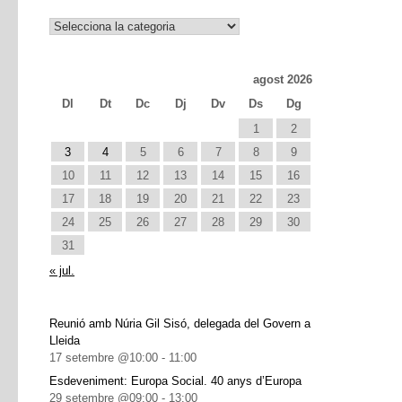
Notícies
agost 2026
Dl
Dt
Dc
Dj
Dv
Ds
Dg
1
2
3
4
5
6
7
8
9
10
11
12
13
14
15
16
17
18
19
20
21
22
23
24
25
26
27
28
29
30
31
« jul.
Reunió amb Núria Gil Sisó, delegada del Govern a
Lleida
17 setembre @10:00
-
11:00
Esdeveniment: Europa Social. 40 anys d’Europa
29 setembre @09:00
-
13:00