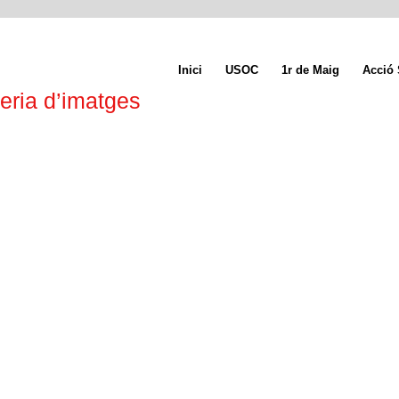
Inici
USOC
1r de Maig
Acció 
eria d’imatges