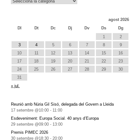
Notícies
agost 2026
Dl
Dt
Dc
Dj
Dv
Ds
Dg
1
2
3
4
5
6
7
8
9
10
11
12
13
14
15
16
17
18
19
20
21
22
23
24
25
26
27
28
29
30
31
« jul.
Reunió amb Núria Gil Sisó, delegada del Govern a Lleida
17 setembre @10:00
-
11:00
Esdeveniment: Europa Social. 40 anys d’Europa
29 setembre @09:00
-
13:00
Premis PIMEC 2026
30 setembre @18:30
-
20:00