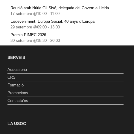
Reunió amb Núria Gil Sisó, delegada del Govern a Lleida
17 setembre @10:00
-
11:00
Esdeveniment: Europa Social. 40 anys d’Europa
29 setembre @09:00
-
13:00
Premis PIMEC 2026
30 setembre @18:30
-
20:00
SERVEIS
Assessoria
CRS
Formació
Promocions
Contacta’ns
LA USOC