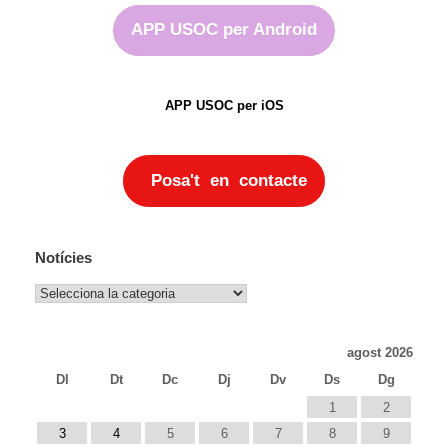
APP USOC per Android
APP USOC per iOS
Posa't en contacte
Notícies
Notícies
agost 2026
Dl
Dt
Dc
Dj
Dv
Ds
Dg
1
2
3
4
5
6
7
8
9