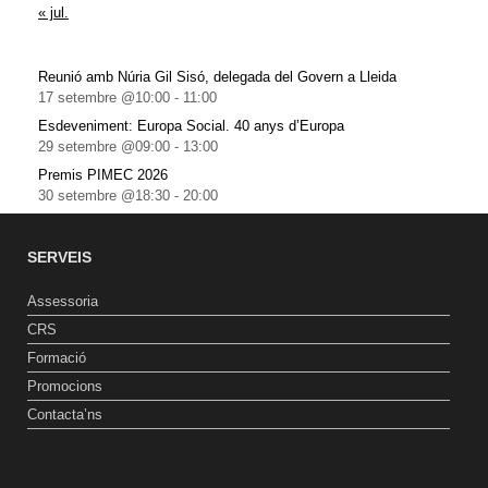
« jul.
Reunió amb Núria Gil Sisó, delegada del Govern a Lleida
17 setembre @10:00
-
11:00
Esdeveniment: Europa Social. 40 anys d’Europa
29 setembre @09:00
-
13:00
Premis PIMEC 2026
30 setembre @18:30
-
20:00
SERVEIS
Assessoria
CRS
Formació
Promocions
Contacta’ns