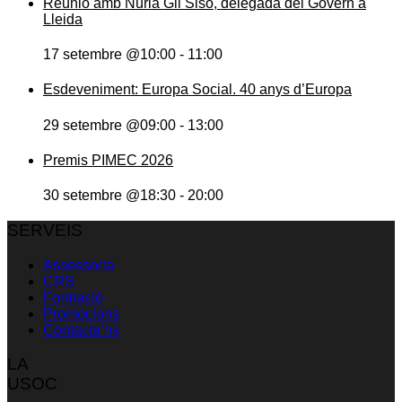
Reunió amb Núria Gil Sisó, delegada del Govern a
Lleida
17 setembre @10:00
-
11:00
Esdeveniment: Europa Social. 40 anys d’Europa
29 setembre @09:00
-
13:00
Premis PIMEC 2026
30 setembre @18:30
-
20:00
SERVEIS
Assessoria
CRS
Formació
Promocions
Contacta’ns
LA
USOC