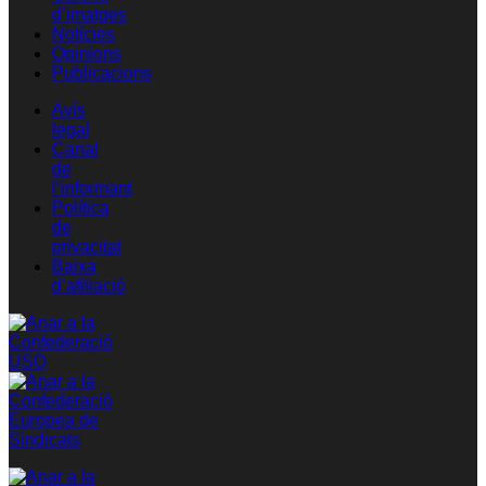
d’imatges
Notícies
Opinions
Publicacions
Avís
legal
Canal
de
l’informant
Política
de
privacitat
Baixa
d’afiliació