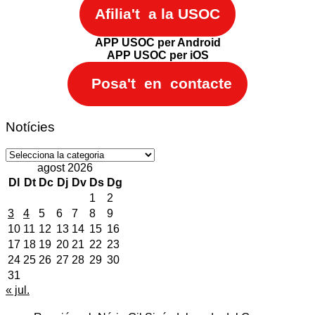
Afilia't a la USOC
APP USOC per Android
APP USOC per iOS
Posa't en contacte
Notícies
Notícies
agost 2026
Dl
Dt
Dc
Dj
Dv
Ds
Dg
1
2
3
4
5
6
7
8
9
10
11
12
13
14
15
16
17
18
19
20
21
22
23
24
25
26
27
28
29
30
31
« jul.