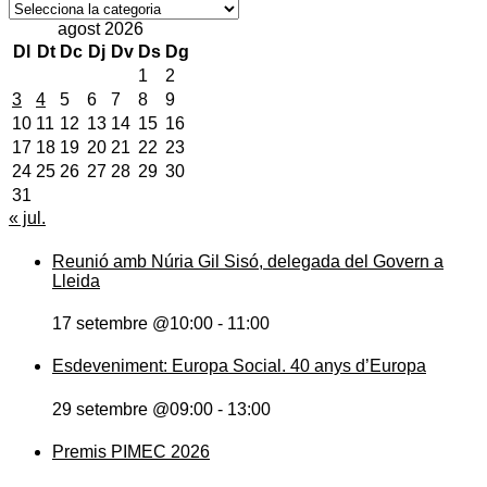
Notícies
agost 2026
Dl
Dt
Dc
Dj
Dv
Ds
Dg
1
2
3
4
5
6
7
8
9
10
11
12
13
14
15
16
17
18
19
20
21
22
23
24
25
26
27
28
29
30
31
« jul.
Reunió amb Núria Gil Sisó, delegada del Govern a
Lleida
17 setembre @10:00
-
11:00
Esdeveniment: Europa Social. 40 anys d’Europa
29 setembre @09:00
-
13:00
Premis PIMEC 2026