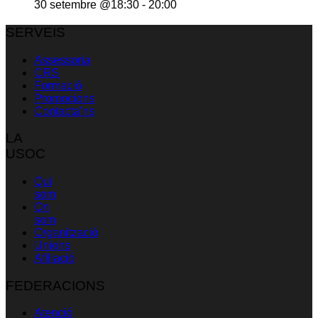
30 setembre @18:30
-
20:00
SERVEIS
Assessoria
CRS
Formació
Promocions
Contacta’ns
LA
USOC
Qui
som
On
som
Organització
Unions
Afiliació
FEDERACIONS
Atenció