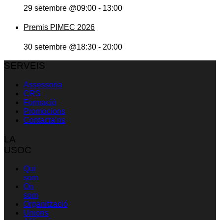
29 setembre @09:00
-
13:00
Premis PIMEC 2026
30 setembre @18:30
-
20:00
SERVEIS
Assessoria
CRS
Formació
Promocions
Contacta’ns
LA
USOC
Qui
som
On
som
Organització
Unions