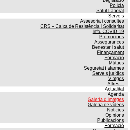
Legislació
Policia
Salut Laboral
Serveis
Assesoria i consultes
CRS – Caixa de Resistència i Solidaritat
Info. COVID-19
Promocions
Assegurances
Benestar i salut
Finançament
Formació
Mútues
Seguretat i alarmes
Serveis jurídics
Viatges
Altres…
Actualitat
Agenda
Galeria d’imatges
Galeria de vídeos
Notícies
Opinions
Publicacions
Formació