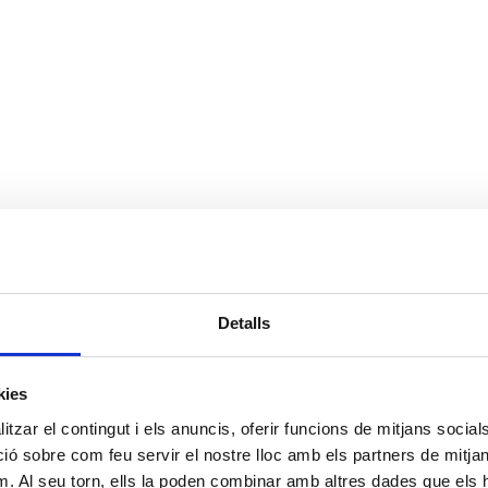
Detalls
Diada Nacional de Catalunya 2023
kies
tzar el contingut i els anuncis, oferir funcions de mitjans socials i
 sobre com feu servir el nostre lloc amb els partners de mitjans 
m. Al seu torn, ells la poden combinar amb altres dades que els 