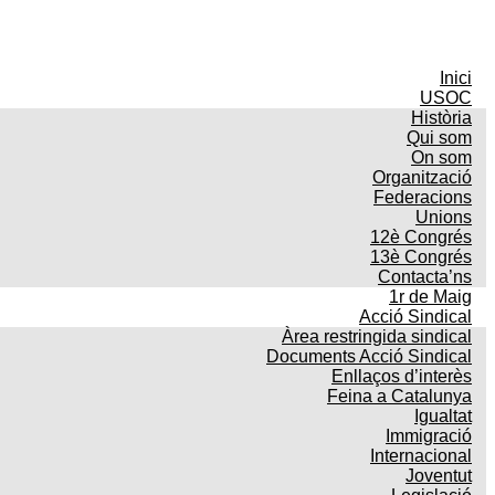
Inici
USOC
Història
Qui som
On som
Organització
Federacions
Unions
12è Congrés
13è Congrés
Contacta’ns
1r de Maig
Acció Sindical
Àrea restringida sindical
Documents Acció Sindical
Enllaços d’interès
Feina a Catalunya
Igualtat
Immigració
Internacional
Joventut