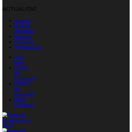
ACTUALITAT
Agenda
Galeria
d’imatges
Notícies
Opinions
Publicacions
Avís
legal
Canal
de
l’informant
Política
de
privacitat
Baixa
d’afiliació