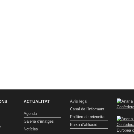
t
ONS
ACTUALITAT
Avís legal
Canal de l’informant
Agenda
Política de privacitat
Galeria d’imatges
Baixa d’afiliació
t
Notícies