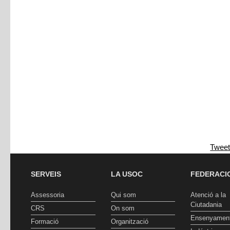
Twee
SERVEIS
LA USOC
FEDERACI
Assessoria
Qui som
Atenció a la
Ciutadania
CRS
On som
Ensenyamen
Formació
Organització