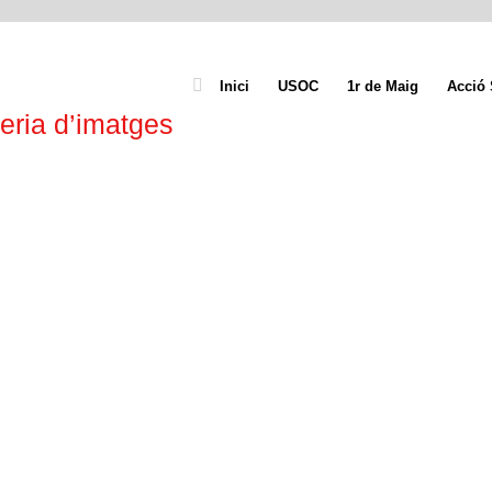
Inici
USOC
1r de Maig
Acció 
eria d’imatges