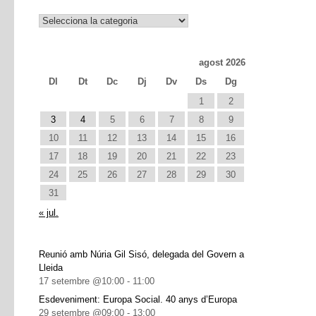
Notícies
agost 2026
Dl
Dt
Dc
Dj
Dv
Ds
Dg
1
2
3
4
5
6
7
8
9
10
11
12
13
14
15
16
17
18
19
20
21
22
23
24
25
26
27
28
29
30
31
« jul.
Reunió amb Núria Gil Sisó, delegada del Govern a
Lleida
17 setembre @10:00
-
11:00
Esdeveniment: Europa Social. 40 anys d’Europa
29 setembre @09:00
-
13:00