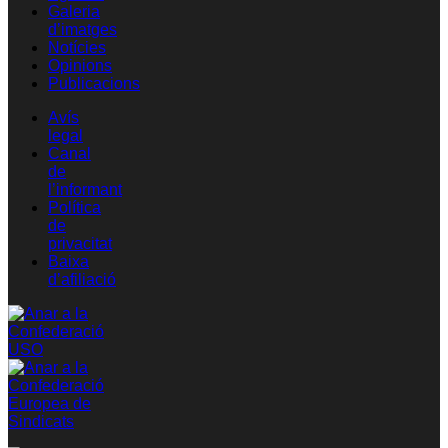
Galeria
d’imatges
Notícies
Opinions
Publicacions
Avís
legal
Canal
de
l’informant
Política
de
privacitat
Baixa
d’afiliació