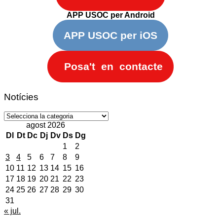
APP USOC per Android
APP USOC per iOS
Posa't en contacte
Notícies
Notícies
agost 2026
Dl
Dt
Dc
Dj
Dv
Ds
Dg
1
2
3
4
5
6
7
8
9
10
11
12
13
14
15
16
17
18
19
20
21
22
23
24
25
26
27
28
29
30
31
« jul.