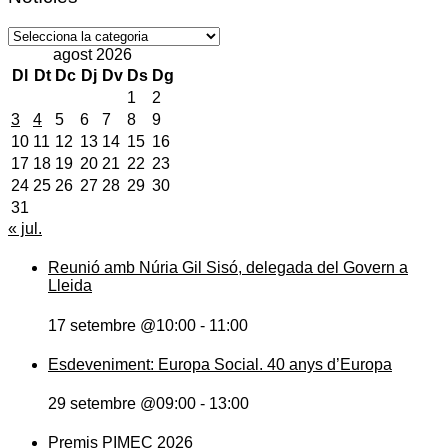
Notícies
agost 2026
Dl
Dt
Dc
Dj
Dv
Ds
Dg
1
2
3
4
5
6
7
8
9
10
11
12
13
14
15
16
17
18
19
20
21
22
23
24
25
26
27
28
29
30
31
« jul.
Reunió amb Núria Gil Sisó, delegada del Govern a
Lleida
17 setembre @10:00
-
11:00
Esdeveniment: Europa Social. 40 anys d’Europa
29 setembre @09:00
-
13:00
Premis PIMEC 2026