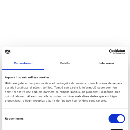
Consentiment
Detalls
Informació
Aquest lloc web utilitza cookies
Utilitzem galetes per personalitzar el contingut i els anuncis, oferir funcions de mitjans
socials i analitzar el trànsit del lloc. També compartim la informació sobre com feu
servir el nostre lloc amb els partners de mitjans socials, de publicitat i d'anàlisis amb
qui col·laborem. Al seu torn, ells la poden combinar amb altres dades que els hàgiu
proporcionat o hagin recopilat a partir de l'ús que heu fet dels seus serveis.
Selecció
Requeriments
de
consentiment