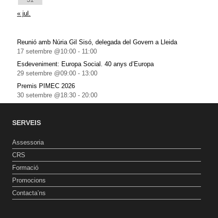
« jul.
Reunió amb Núria Gil Sisó, delegada del Govern a Lleida
17 setembre @10:00
-
11:00
Esdeveniment: Europa Social. 40 anys d’Europa
29 setembre @09:00
-
13:00
Premis PIMEC 2026
30 setembre @18:30
-
20:00
SERVEIS
Assessoria
CRS
Formació
Promocions
Contacta’ns