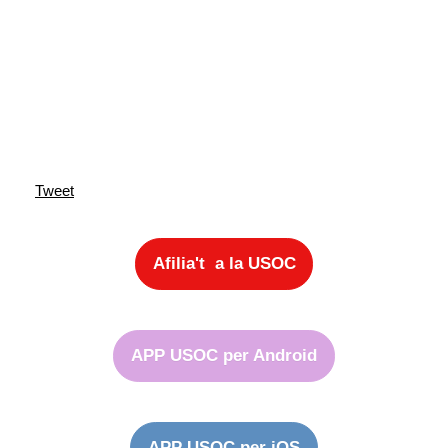
Tweet
Afilia't a la USOC
APP USOC per Android
APP USOC per iOS