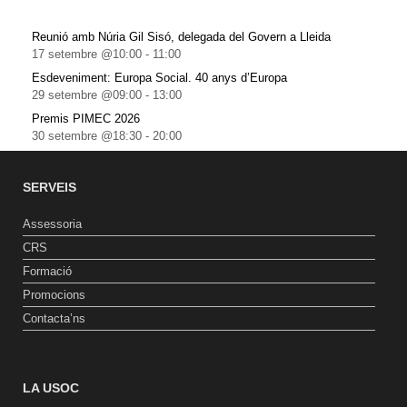
Reunió amb Núria Gil Sisó, delegada del Govern a Lleida
17 setembre @10:00
-
11:00
Esdeveniment: Europa Social. 40 anys d’Europa
29 setembre @09:00
-
13:00
Premis PIMEC 2026
30 setembre @18:30
-
20:00
SERVEIS
Assessoria
CRS
Formació
Promocions
Contacta’ns
LA USOC