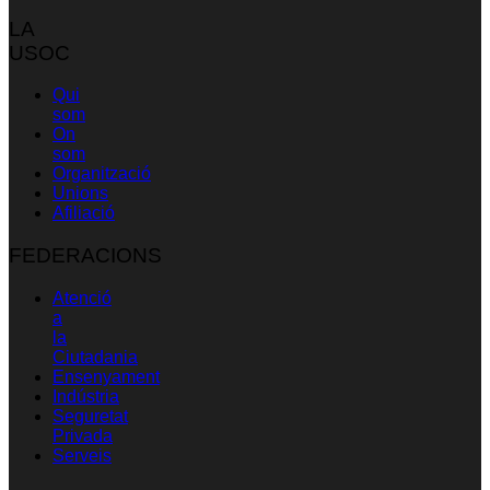
LA
USOC
Qui
som
On
som
Organització
Unions
Afiliació
FEDERACIONS
Atenció
a
la
Ciutadania
Ensenyament
Indústria
Seguretat
Privada
Serveis