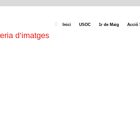
Inici
USOC
1r de Maig
Acció 
eria d’imatges