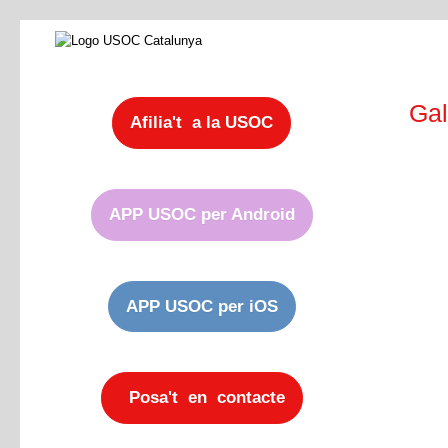
Gal
Afilia't a la USOC
APP USOC per Android
APP USOC per iOS
Posa't en contacte