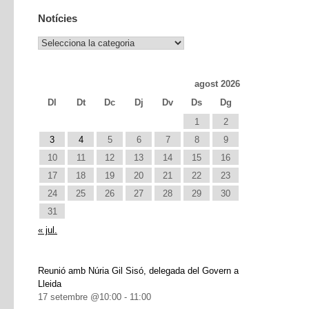
Notícies
Notícies
agost 2026
Dl
Dt
Dc
Dj
Dv
Ds
Dg
1
2
3
4
5
6
7
8
9
10
11
12
13
14
15
16
17
18
19
20
21
22
23
24
25
26
27
28
29
30
31
« jul.
Reunió amb Núria Gil Sisó, delegada del Govern a
Lleida
17 setembre @10:00
-
11:00